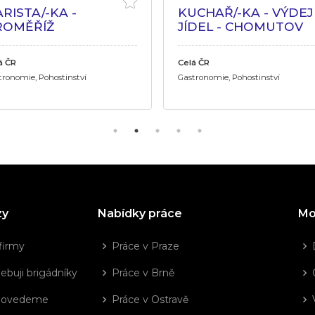
RISTA/-KA -
KUCHAŘ/-KA - VÝDEJ
ROMĚŘÍŽ
JÍDEL - CHOMUTOV
á ČR
Celá ČR
tronomie, Pohostinství
Gastronomie, Pohostinství
zy
Nabídky práce
Mo
firmy
Práce v Praze
ebuji brigádníky
Práce v Brně
dovedeme
Práce v Ostravě