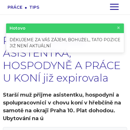
.
PRÁCE
TIPS
×
Hotovo
Pracovní pozice:
DĚKUJEME ZA VÁŠ ZÁJEM, BOHUŽEL, TATO POZICE
JIŽ NENÍ AKTUÁLNÍ
ASISTENTKA,
HOSPODYNĚ A PRÁCE
U KONÍ již expirovala
Starší muž přijme asistentku, hospodyni a
spolupracovnici v chovu koní v hřebčíně na
samotě na okraji Praha 10. Plat dohodou.
Ubytování na ú