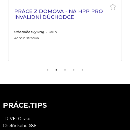
PRÁCE Z DOMOVA - NA HPP PRO
INVALIDNÍ DŮCHODCE
Středočeský kraj
•
Kolín
Administrativa
PRÁCE.TIPS
TRIVETO s.r.o.
Chelčického 686