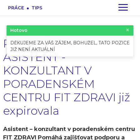
.
PRÁCE
TIPS
×
Hotovo
Pracovní pozice:
DĚKUJEME ZA VÁŠ ZÁJEM, BOHUŽEL, TATO POZICE
JIŽ NENÍ AKTUÁLNÍ
ASISTENT -
KONZULTANT V
PORADENSKÉM
CENTRU FIT ZDRAVI již
expirovala
Asistent – konzultant v poradenském centru
FIT ZDRAVI Pomáhá zajišťovat podporu a