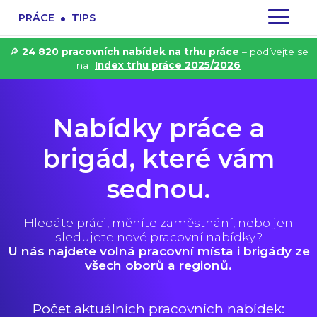
.
PRÁCE
TIPS
🔎
24 820 pracovních nabídek na trhu práce
– podívejte se
na
Index trhu práce 2025/2026
Nabídky práce a
brigád, které vám
sednou.
Hledáte práci, měníte zaměstnání, nebo jen
sledujete nové pracovní nabídky?
U nás najdete volná pracovní místa i brigády ze
všech oborů a regionů.
Počet aktuálních pracovních nabídek: