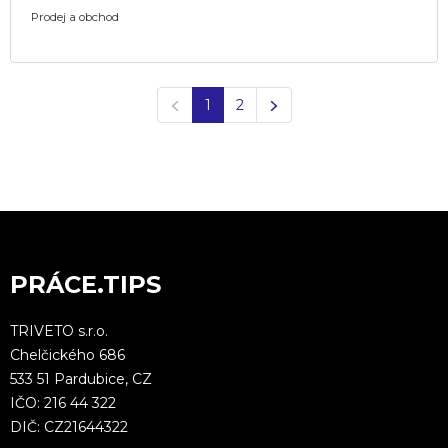
Prodej a obchod
Předchozí
Další
1
2
PRÁCE.TIPS
TRIVETO s.r.o.
Chelčického 686
533 51 Pardubice, CZ
IČO: 216 44 322
DIČ: CZ21644322