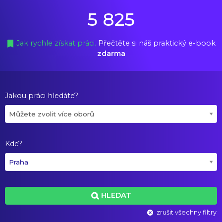
5 825
Jak rychle získat práci.
Přečtěte si náš praktický e-book
zdarma
Jakou práci hledáte?
Můžete zvolit více oborů
Kde?
Praha
HLEDAT
zrušit všechny filtry