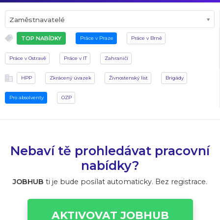
Zaměstnavatelé
TOP NABÍDKY
Práce v Praze
Práce v Brně
Práce v Ostravě
Práce v IT
Zahraničí
HPP
Zkrácený úvazek
Živnostenský list
Brigády
Pro absolventy
OZP
Nebaví tě prohledávat pracovní
nabídky?
JOBHUB
ti je bude posílat automaticky. Bez registrace.
AKTIVOVAT JOBHUB