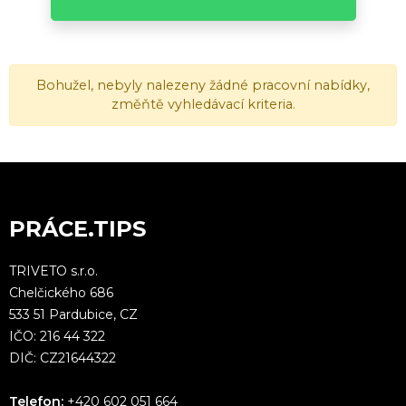
Bohužel, nebyly nalezeny žádné pracovní nabídky,
změňtě vyhledávací kriteria.
PRÁCE.TIPS
TRIVETO s.r.o.
Chelčického 686
533 51 Pardubice, CZ
IČO: 216 44 322
DIČ: CZ21644322
Telefon:
+420 602 051 664