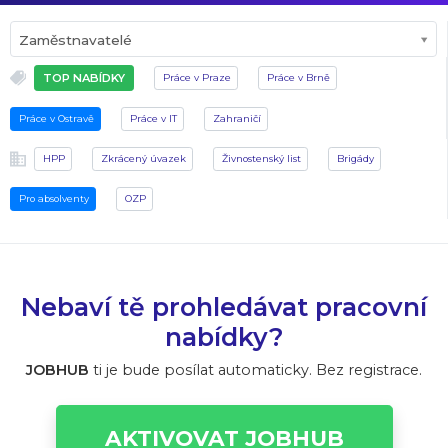
Zaměstnavatelé
TOP NABÍDKY
Práce v Praze
Práce v Brně
Práce v Ostravě
Práce v IT
Zahraničí
HPP
Zkrácený úvazek
Živnostenský list
Brigády
Pro absolventy
OZP
Nebaví tě prohledávat pracovní
nabídky?
JOBHUB
ti je bude posílat automaticky. Bez registrace.
AKTIVOVAT JOBHUB