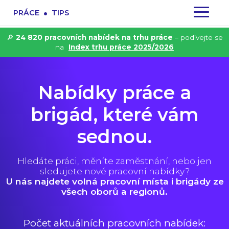
.
PRÁCE
TIPS
🔎
24 820 pracovních nabídek na trhu práce
– podívejte se
na
Index trhu práce 2025/2026
Nabídky práce a
brigád, které vám
sednou.
Hledáte práci, měníte zaměstnání, nebo jen
sledujete nové pracovní nabídky?
U nás najdete volná pracovní místa i brigády ze
všech oborů a regionů.
Počet aktuálních pracovních nabídek: