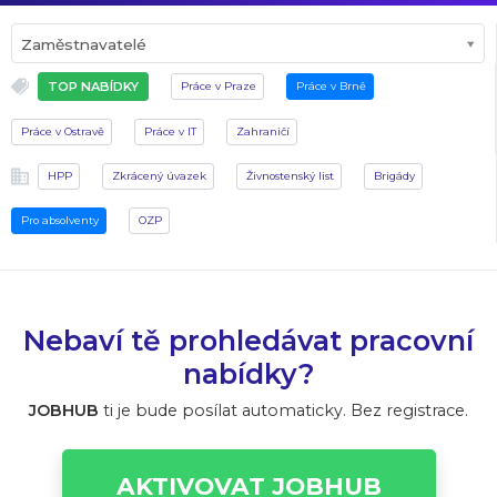
Zaměstnavatelé
TOP NABÍDKY
Práce v Praze
Práce v Brně
Práce v Ostravě
Práce v IT
Zahraničí
HPP
Zkrácený úvazek
Živnostenský list
Brigády
Pro absolventy
OZP
Nebaví tě prohledávat pracovní
nabídky?
JOBHUB
ti je bude posílat automaticky. Bez registrace.
AKTIVOVAT JOBHUB