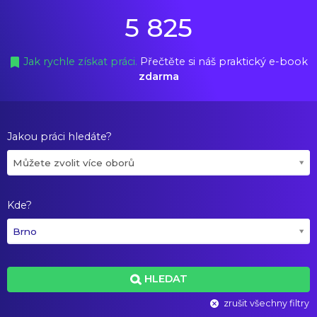
5 825
Jak rychle získat práci.
Přečtěte si náš praktický e-book
zdarma
Jakou práci hledáte?
Můžete zvolit více oborů
Kde?
Brno
HLEDAT
zrušit všechny filtry