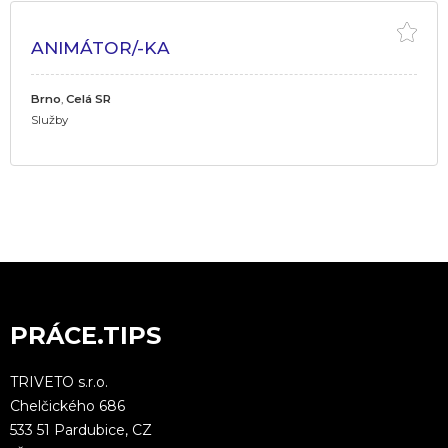
ANIMÁTOR/-KA
Brno
,
Celá SR
Služby
PRÁCE.TIPS
TRIVETO s.r.o.
Chelčického 686
533 51 Pardubice, CZ