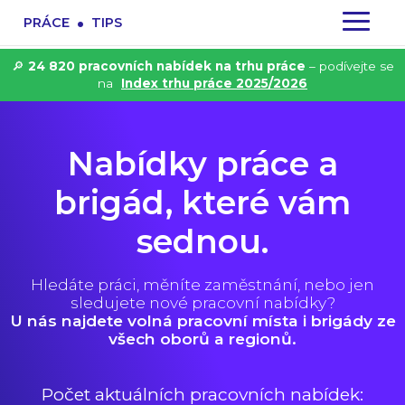
.
PRÁCE
TIPS
🔎
24 820 pracovních nabídek na trhu práce
– podívejte se
na
Index trhu práce 2025/2026
Nabídky práce a
brigád, které vám
sednou.
Hledáte práci, měníte zaměstnání, nebo jen
sledujete nové pracovní nabídky?
U nás najdete volná pracovní místa i brigády ze
všech oborů a regionů.
Počet aktuálních pracovních nabídek: