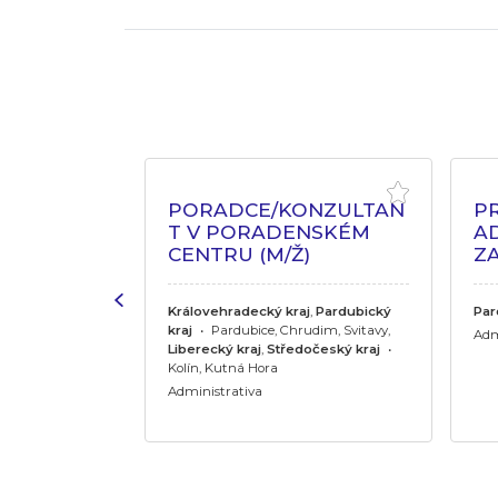
MOVA - NA
PORADCE/KONZULTAN
P
ALIDNÍ
T V PORADENSKÉM
AD
CENTRU (M/Ž)
Z
olín
Královehradecký kraj
,
Pardubický
Par
kraj
•
Pardubice, Chrudim, Svitavy,
Adm
Liberecký kraj
,
Středočeský kraj
•
Kolín, Kutná Hora
Administrativa