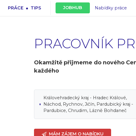
.
JOBHUB
PRÁCE
TIPS
Nabídky práce
PRACOVNÍK PR
Okamžitě přijmeme do nového Cent
každého
Královehradecký kraj - Hradec Králové,
Náchod, Rychnov, Jičín, Pardubický kraj -
Pardubice, Chrudim, Lázně Bohdaneč
MÁM ZÁJEM O NABÍDKU