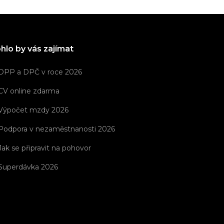
hlo by vás zajímat
DPP a DPČ v roce 2026
CV online zdarma
Výpočet mzdy 2026
Podpora v nezaměstnanosti 2026
Jak se připravit na pohovor
Superdávka 2026