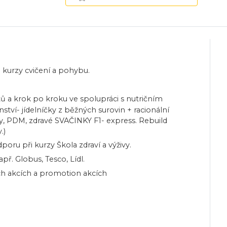
e kurzy cvičení a pohybu.
ů a krok po kroku ve spolupráci s nutričním
ství- jídelníčky z běžných surovin + racionální
ky, PDM, zdravé SVAČINKY F1- express. Rebuild
.)
oru při kurzy Škola zdraví a výživy.
ř. Globus, Tesco, Lídl.
ních akcích a promotion akcích