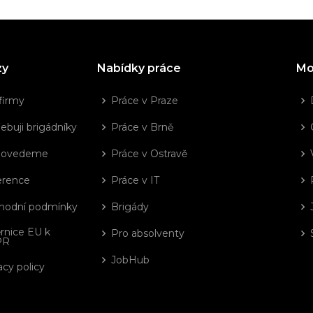
zy
Nabídky práce
Mo
firmy
Práce v Praze
ebuji brigádníky
Práce v Brně
dovedeme
Práce v Ostravě
erence
Práce v IT
hodní podmínky
Brigády
rnice EU k
Pro absolventy
PR
JobHub
acy policy