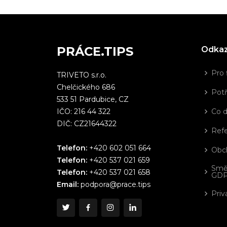
PRÁCE.TIPS
Odka
Pro 
TRIVETO s.r.o.
Chelčického 686
Potř
533 51 Pardubice, CZ
IČO: 216 44 322
Co 
DIČ: CZ21644322
Ref
Telefon:
+420 602 051 664
Obc
Telefon:
+420 537 021 659
Smě
Telefon:
+420 537 021 658
GD
Email:
podpora@prace.tips
Priv