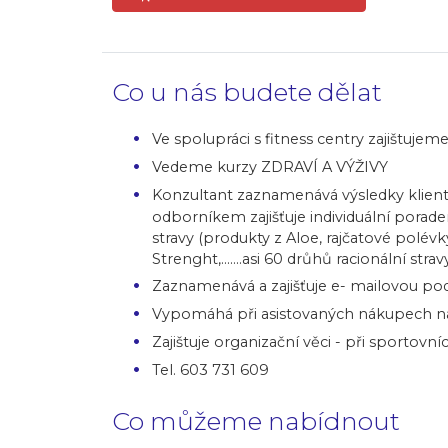
Co u nás budete dělat
Ve spolupráci s fitness centry zajištujem
Vedeme kurzy ZDRAVÍ A VÝŽIVY
Konzultant zaznamenává výsledky klient
odborníkem zajišťuje individuální poraden
stravy (produkty z Aloe, rajčatové polév
Strenght,.......asi 60 drůhů racionální stravy
Zaznamenává a zajišťuje e- mailovou podp
Vypomáhá při asistovaných nákupech nap
Zajištuje organizační věci - při sportov
Tel. 603 731 609
Co můžeme nabídnout