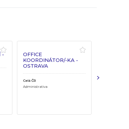
 -
OFFICE
PRÁCE Z 
KOORDINÁTOR/-KA -
HPP PRO 
OSTRAVA
DŮCHOD
Celá ČR
Středočeský kr
Administrativa
Administrativa