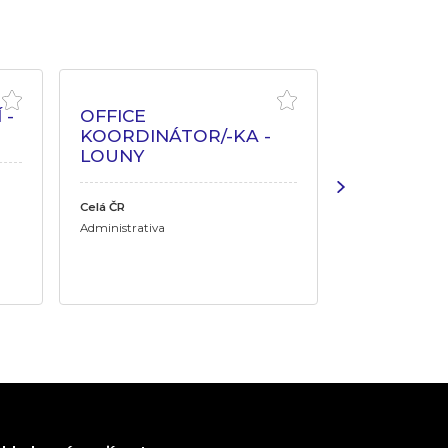
 -
OFFICE
PRACOVN
KOORDINÁTOR/-KA -
ZDRAVÍ A
LOUNY
Královehradeck
Králové, Náchod, 
Celá ČR
Pardubický kraj
Administrativa
Chrudim, Lázn
Administrativa