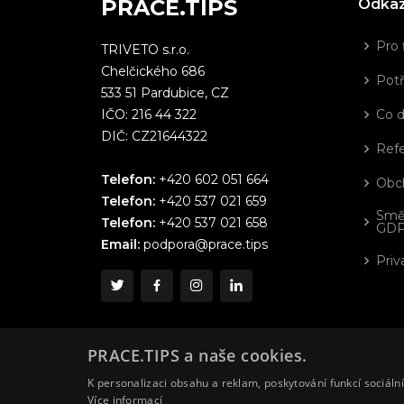
PRÁCE.TIPS
Odka
Pro 
TRIVETO s.r.o.
Chelčického 686
Potř
533 51 Pardubice, CZ
IČO: 216 44 322
Co 
DIČ: CZ21644322
Ref
Telefon:
+420 602 051 664
Obc
Telefon:
+420 537 021 659
Smě
Telefon:
+420 537 021 658
GD
Email:
podpora@prace.tips
Priv
PRACE.TIPS a naše cookies.
K personalizaci obsahu a reklam, poskytování funkcí sociáln
Více informací