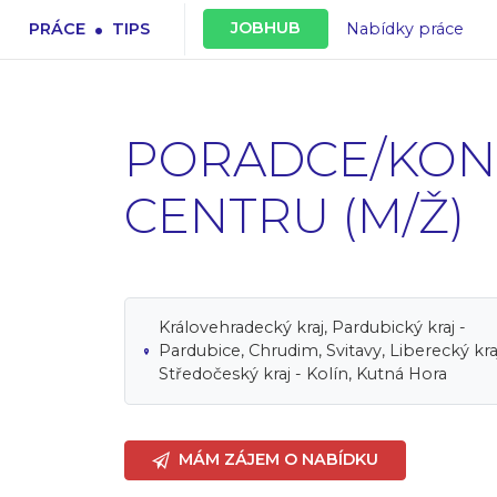
.
JOBHUB
PRÁCE
TIPS
Nabídky práce
PORADCE/KON
CENTRU (M/Ž)
Královehradecký kraj, Pardubický kraj -
Pardubice, Chrudim, Svitavy, Liberecký kra
Středočeský kraj - Kolín, Kutná Hora
MÁM ZÁJEM O NABÍDKU