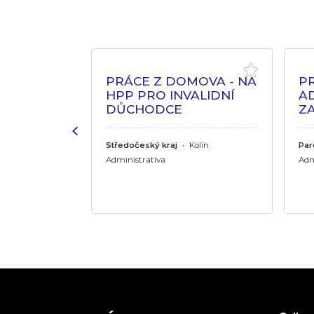
PRO DŮM
PRÁCE Z DOMOVA - NA
P
OHYBU
HPP PRO INVALIDNÍ
AD
DŮCHODCE
Z
j
•
Hradec
ov, Jičín,
Středočeský kraj
•
Kolín
Par
rdubice,
Administrativa
Adm
daneč