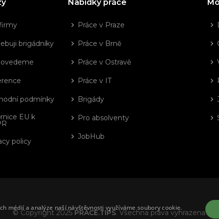
zy
Nabídky práce
Mo
firmy
Práce v Praze
ebuji brigádníky
Práce v Brně
dovedeme
Práce v Ostravě
erence
Práce v IT
hodní podmínky
Brigády
rnice EU k
Pro absolventy
PR
JobHub
acy policy
ích médií a analýze naší návštěvnosti využíváme soubory cookie.
© Copyright 2025
PRÁCE.TIPS
. Všechna práva vyhrazena.