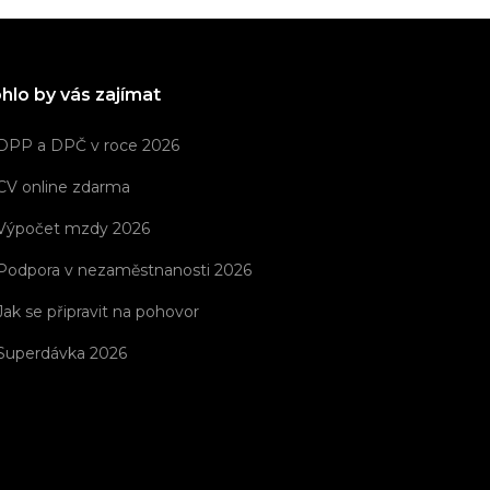
hlo by vás zajímat
DPP a DPČ v roce 2026
CV online zdarma
Výpočet mzdy 2026
Podpora v nezaměstnanosti 2026
Jak se připravit na pohovor
Superdávka 2026