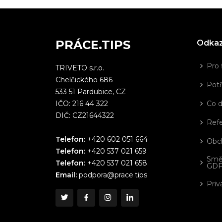
PRÁCE.TIPS
Odka
Pro 
TRIVETO s.r.o.
Chelčického 686
Potř
533 51 Pardubice, CZ
IČO: 216 44 322
Co 
DIČ: CZ21644322
Ref
Telefon:
+420 602 051 664
Obc
Telefon:
+420 537 021 659
Smě
Telefon:
+420 537 021 658
GD
Email:
podpora@prace.tips
Priv