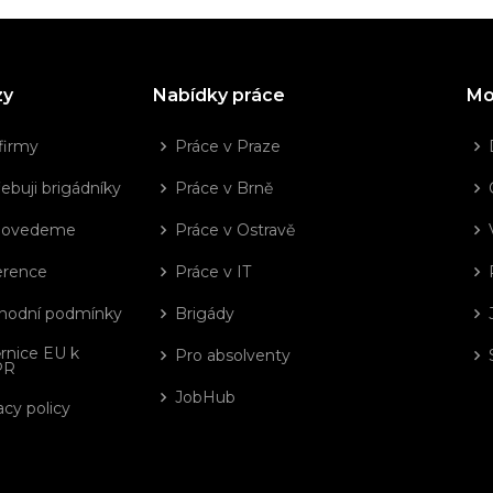
zy
Nabídky práce
Mo
firmy
Práce v Praze
ebuji brigádníky
Práce v Brně
dovedeme
Práce v Ostravě
erence
Práce v IT
hodní podmínky
Brigády
rnice EU k
Pro absolventy
PR
JobHub
acy policy