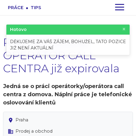
.
PRÁCE
TIPS
×
Hotovo
Pracovní pozice:
DĚKUJEME ZA VÁŠ ZÁJEM, BOHUŽEL, TATO POZICE
JIŽ NENÍ AKTUÁLNÍ
OPERÁTOR CALL
CENTRA již expirovala
Jedná se o práci operátorky/operátora call
centra z domova. Náplní práce je telefonické
oslovování klientů
Praha
Prodej a obchod