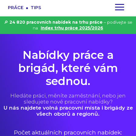
.
PRÁCE
TIPS
🔎
24 820 pracovních nabídek na trhu práce
– podívejte se
na
Index trhu práce 2025/2026
Nabídky práce a
brigád, které vám
sednou.
Hledáte práci, měníte zaměstnání, nebo jen
sledujete nové pracovní nabídky?
U nás najdete volná pracovní místa i brigády ze
všech oborů a regionů.
Počet aktuálních pracovních nabídek: