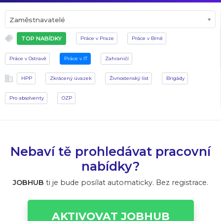
Zaměstnavatelé
TOP NABÍDKY
Práce v Praze
Práce v Brně
Práce v Ostravě
Práce v IT
Zahraničí
HPP
Zkrácený úvazek
Živnostenský list
Brigády
Pro absolventy
OZP
Nebaví tě prohledávat pracovní
nabídky?
JOBHUB
ti je bude posílat automaticky. Bez registrace.
AKTIVOVAT JOBHUB