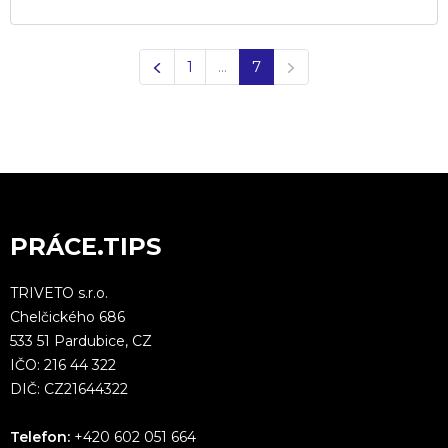
Předchozí
Další
1
…
7
PRÁCE.TIPS
TRIVETO s.r.o.
Chelčického 686
533 51 Pardubice, CZ
IČO: 216 44 322
DIČ: CZ21644322
Telefon:
+420 602 051 664