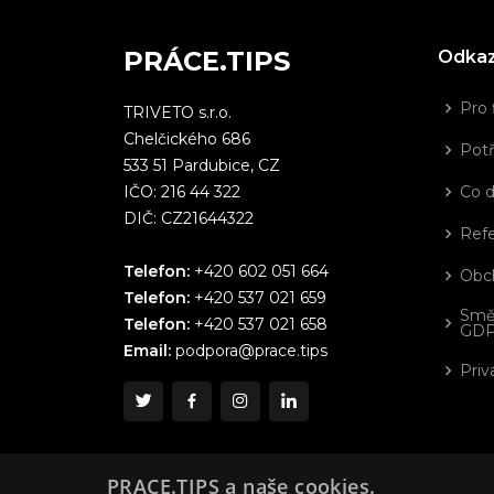
PRÁCE.TIPS
Odka
Pro 
TRIVETO s.r.o.
Chelčického 686
Potř
533 51 Pardubice, CZ
IČO: 216 44 322
Co 
DIČ: CZ21644322
Ref
Telefon:
+420 602 051 664
Obc
Telefon:
+420 537 021 659
Smě
Telefon:
+420 537 021 658
GD
Email:
podpora@prace.tips
Priv
PRACE.TIPS a naše cookies.