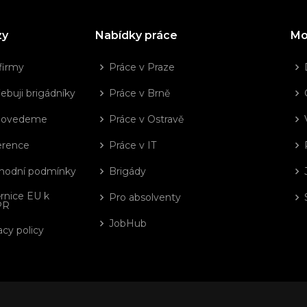
zy
Nabídky práce
Mo
firmy
Práce v Praze
ebuji brigádníky
Práce v Brně
dovedeme
Práce v Ostravě
erence
Práce v IT
hodní podmínky
Brigády
rnice EU k
Pro absolventy
PR
JobHub
acy policy