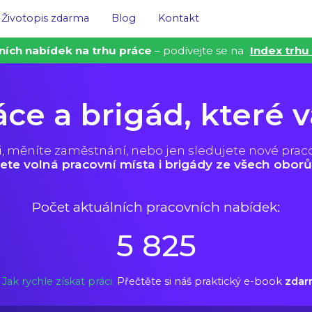
Životopis zdarma
Blog
Kontakt
ních nabídek na trhu práce
– podívejte se na
Index trhu
áce a brigád, které 
i, měníte zaměstnání, nebo jen sledujete nové prac
ete volná pracovní místa i brigády ze všech oborů
Počet aktuálních pracovních nabídek:
5 825
Jak rychle získat práci.
Přečtěte si náš praktický e-book
zdar