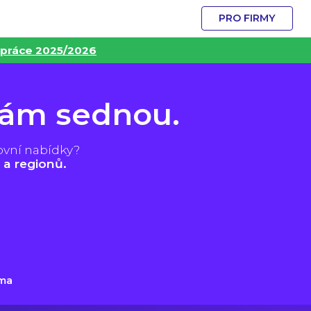
PRO FIRMY
 práce 2025/2026
vám sednou.
ovní nabídky?
 a regionů.
ma