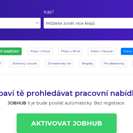
Kde?
Můžete zvolit více krajů
P NABÍDKY
Práce v Praze
Práce v Brně
Práce v Ostravě
Práce 
P
Zkrácený úvazek
Živnostenský list
Brigády
Pro absolventy
aví tě prohledávat pracovní nabí
JOBHUB
ti je bude posílat automaticky. Bez registrace.
AKTIVOVAT JOBHUB