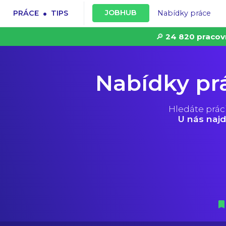
.
JOBHUB
PRÁCE
TIPS
Nabídky práce
🔎
24 820 pracov
Nabídky pr
Hledáte prác
U nás najd