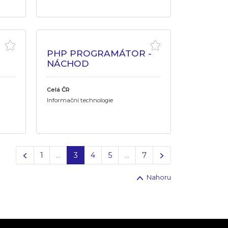
PHP PROGRAMÁTOR -
NÁCHOD
Celá ČR
Informační technologie
Předchozí
Další
1
…
3
4
5
…
7
Nahoru