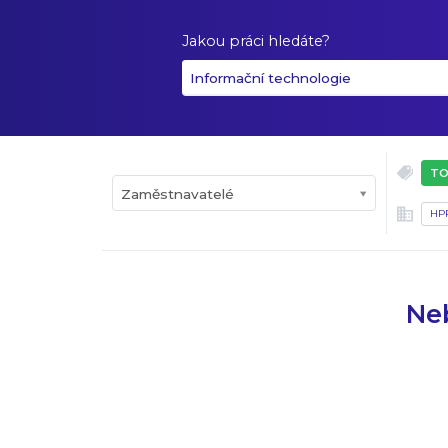
Jakou práci hledáte?
Informační technologie
TO
Zaměstnavatelé
HP
Neb