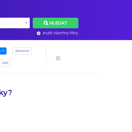
HLEDAT
zrušit všechny filtry
v IT
Zahraničí
OZP
dky?