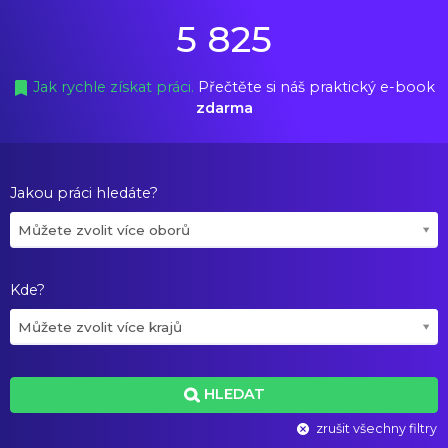
5 825
Jak rychle získat práci.
Přečtěte si náš praktický e-book
zdarma
Jakou práci hledáte?
Můžete zvolit více oborů
Kde?
Můžete zvolit více krajů
HLEDAT
zrušit všechny filtry