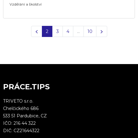
Vzdělání a školství
Předchozí
Další
2
3
4
…
10
PRÁCE.TIPS
TRIVETO s.r.o.
Chelčického 686
533 51 Pardubice, CZ
IČO: 216 44 322
DIČ: CZ21644322