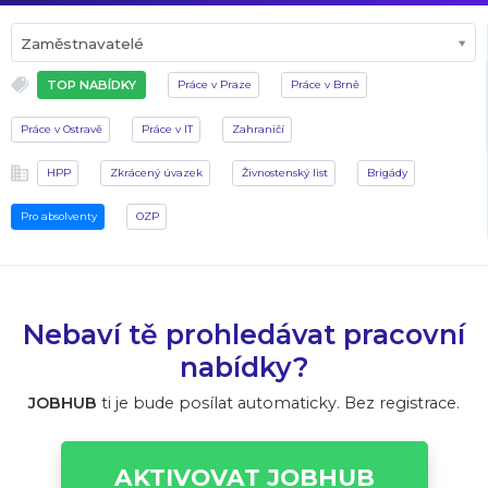
Zaměstnavatelé
TOP NABÍDKY
Práce v Praze
Práce v Brně
Práce v Ostravě
Práce v IT
Zahraničí
HPP
Zkrácený úvazek
Živnostenský list
Brigády
Pro absolventy
OZP
Nebaví tě prohledávat pracovní
nabídky?
JOBHUB
ti je bude posílat automaticky. Bez registrace.
AKTIVOVAT JOBHUB