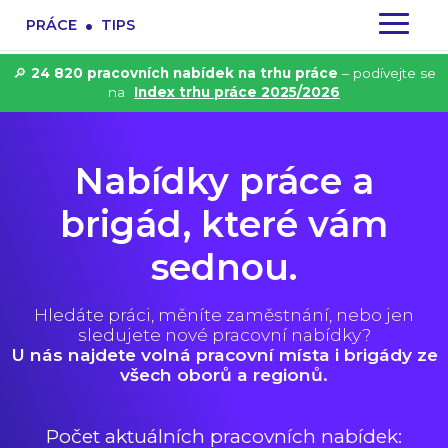
.
PRÁCE
TIPS
🔎
24 820 pracovních nabídek na trhu práce
– podívejte se
na
Index trhu práce 2025/2026
Nabídky práce a
brigád, které vám
sednou.
Hledáte práci, měníte zaměstnání, nebo jen
sledujete nové pracovní nabídky?
U nás najdete volná pracovní místa i brigády ze
všech oborů a regionů.
Počet aktuálních pracovních nabídek: