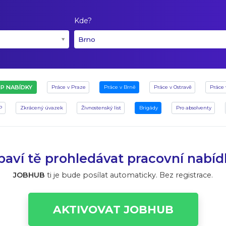
Kde?
Brno
P NABÍDKY
Práce v Praze
Práce v Brně
Práce v Ostravě
Práce 
P
Zkrácený úvazek
Živnostenský list
Brigády
Pro absolventy
aví tě prohledávat pracovní nabí
JOBHUB
ti je bude posílat automaticky. Bez registrace.
AKTIVOVAT JOBHUB