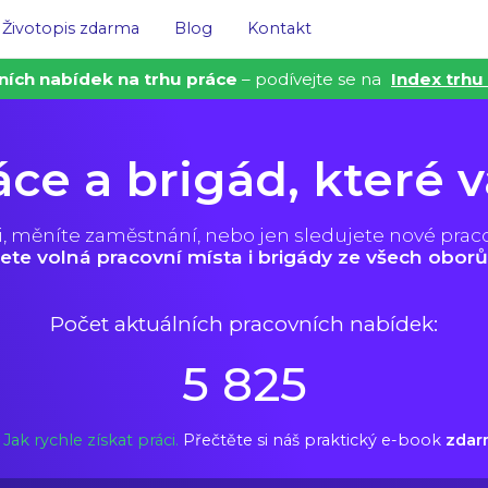
Životopis zdarma
Blog
Kontakt
ních nabídek na trhu práce
– podívejte se na
Index trhu
áce a brigád, které 
i, měníte zaměstnání, nebo jen sledujete nové prac
ete volná pracovní místa i brigády ze všech oborů
Počet aktuálních pracovních nabídek:
5 825
Jak rychle získat práci.
Přečtěte si náš praktický e-book
zdar