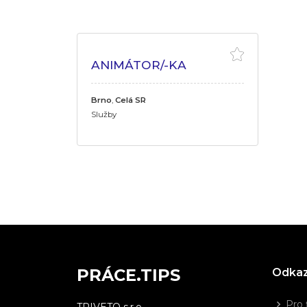
ANIMÁTOR/-KA
Brno
,
Celá SR
Služby
PRÁCE.TIPS
Odka
Pro 