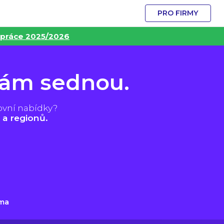
PRO FIRMY
 práce 2025/2026
vám sednou.
ovní nabídky?
 a regionů.
ma