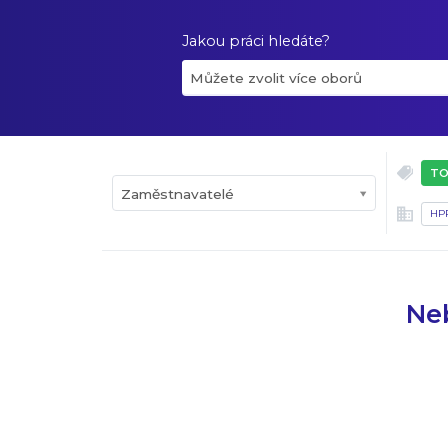
Jakou práci hledáte?
Můžete zvolit více oborů
TO
Zaměstnavatelé
HP
Neb