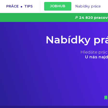
.
JOBHUB
PRÁCE
TIPS
Nabídky práce
🔎
24 820 pracov
Nabídky pr
Hledáte prác
U nás najd