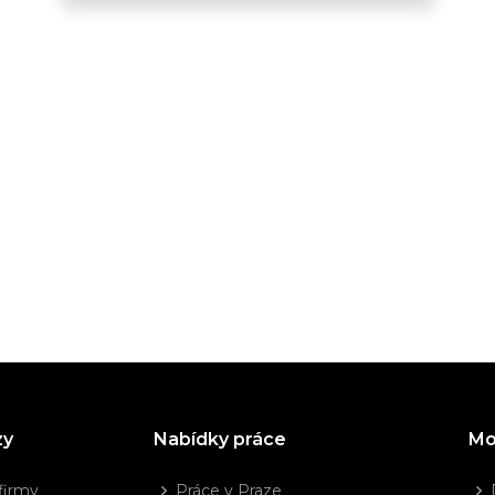
zy
Nabídky práce
Mo
firmy
Práce v Praze