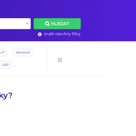
HLEDAT
zrušit všechny filtry
v IT
Zahraničí
OZP
dky?