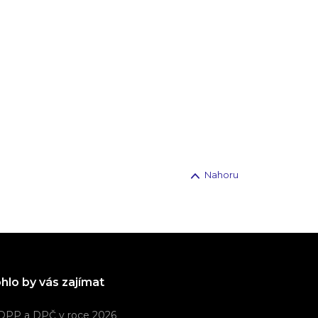
Nahoru
hlo by vás zajímat
DPP a DPČ v roce 2026