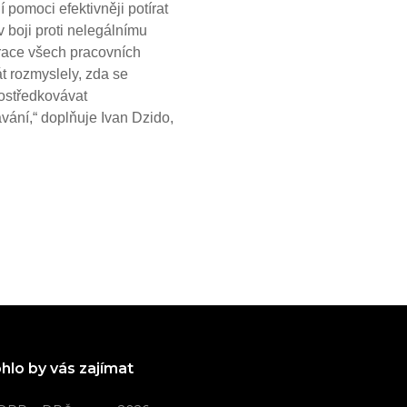
 pomoci efektivněji potírat
 boji proti nelegálnímu
trace všech pracovních
át rozmyslely, zda se
rostředkovávat
vání,“ doplňuje Ivan Dzido,
hlo by vás zajímat