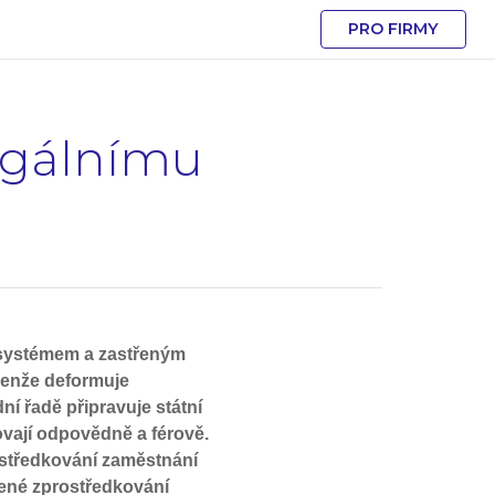
PRO FIRMY
legálnímu
csystémem a zastřeným
enže deformuje
ní řadě připravuje státní
ovají odpovědně a férově.
rostředkování zaměstnání
řené zprostředkování