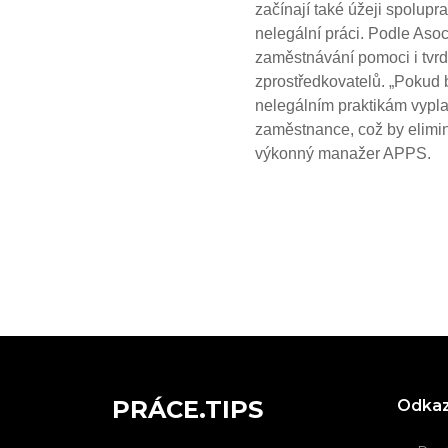
začínají také úžeji spolupr
nelegální práci. Podle Aso
zaměstnávání pomoci i tvrdš
zprostředkovatelů. „Pokud b
nelegálním praktikám vyplat
zaměstnance, což by elimin
výkonný manažer APPS.
PRÁCE.TIPS
Odka