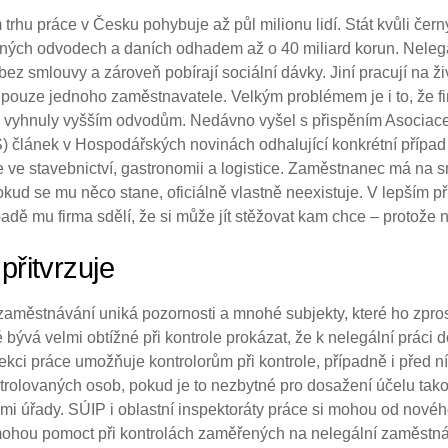
rhu práce v Česku pohybuje až půl milionu lidí. Stát kvůli če
stných odvodech a daních odhadem až o 40 miliard korun. Nele
bez smlouvy a zároveň pobírají sociální dávky. Jiní pracují na ži
í pouze jednoho zaměstnavatele. Velkým problémem je i to, že 
se vyhnuly vyšším odvodům. Nedávno vyšel s přispěním Asociac
 článek v Hospodářských novinách odhalující konkrétní případ
 je ve stavebnictví, gastronomii a logistice. Zaměstnanec má na
kud se mu něco stane, oficiálně vlastně neexistuje. V lepším 
ípadě mu firma sdělí, že si může jít stěžovat kam chce – protože 
 přitvrzuje
aměstnávání uniká pozornosti a mnohé subjekty, které ho zprost
 bývá velmi obtížné při kontrole prokázat, že k nelegální práci 
kci práce umožňuje kontrolorům při kontrole, případně i před ní
olovaných osob, pokud je to nezbytné pro dosažení účelu takov
ími úřady. SÚIP i oblastní inspektoráty práce si mohou od nové
mohou pomoct při kontrolách zaměřených na nelegální zaměstnáv