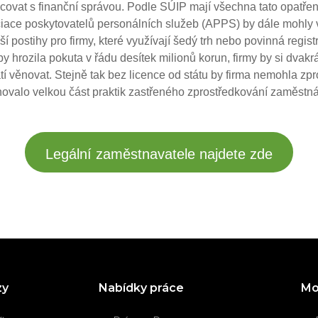
acovat s finanční správou. Podle SÚIP mají všechna tato opatření
ciace poskytovatelů personálních služeb (APPS) by dále mohly v
í postihy pro firmy, které využívají šedý trh nebo povinná regis
y hrozila pokuta v řádu desítek milionů korun, firmy by si dvakr
í věnovat. Stejně tak bez licence od státu by firma nemohla zp
ovalo velkou část praktik zastřeného zprostředkování zaměstná
Legální zaměstnavatele najdete zde
zy
Nabídky práce
Mo