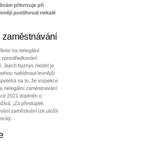
ěnám přitvrzuje při
ivněji postihovat nekalé
í zaměstnávání
ěřeno na nelegální
i zprostředkování
í. Jejich byznys model je
mohou nabídnout levnější
spoléhá na to, že inspekce
za nelegální zaměstnávání
roce 2021 doplněn o
žívá. „Za přestupek
ání zaměstnání lze uložit
lecký.
e