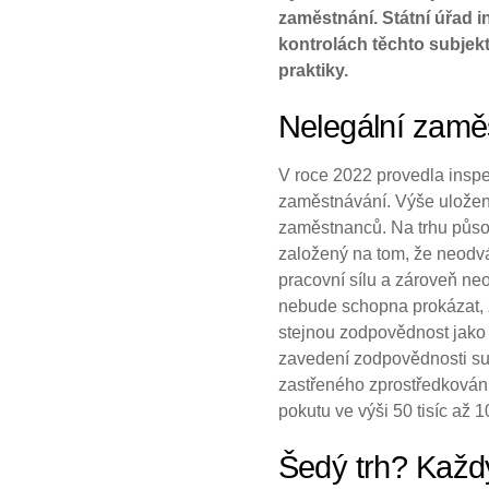
zaměstnání. Státní úřad i
kontrolách těchto subjekt
praktiky.
Nelegální zamě
V roce 2022 provedla inspe
zaměstnávání. Výše uložený
zaměstnanců. Na trhu působí
založený na tom, že neodvá
pracovní sílu a zároveň ne
nebude schopna prokázat, ž
stejnou zodpovědnost jako 
zavedení zodpovědnosti sub
zastřeného zprostředkován
pokutu ve výši 50 tisíc až 
Šedý trh? Každý