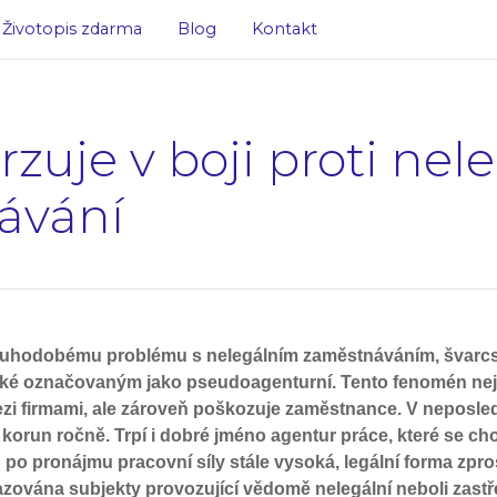
Životopis zdarma
Blog
Kontakt
vrzuje v boji proti ne
ávání
dlouhodobému problému s nelegálním zaměstnáváním, švar
ké označovaným jako pseudoagenturní. Tento fenomén nej
zi firmami, ale zároveň poškozuje zaměstnance.
V neposled
 korun ročně. Trpí i dobré jméno agentur práce, které se ch
 po pronájmu pracovní síly stále vysoká, legální forma zp
razována subjekty provozující vědomě nelegální neboli zast