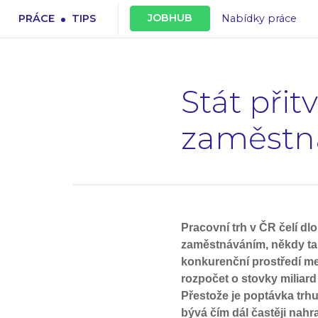
.
JOBHUB
PRÁCE
TIPS
Nabídky práce
Stát přit
zaměstn
Pracovní trh v ČR čelí 
zaměstnáváním, někdy ta
konkurenční prostředí me
rozpočet o stovky miliard
Přestože je poptávka trhu
bývá čím dál častěji nah