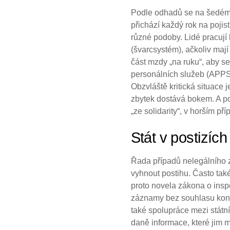
Podle odhadů se na šedém t
přichází každý rok na poji
různé podoby. Lidé pracují 
(švarcsystém), ačkoliv maj
část mzdy „na ruku“, aby 
personálních služeb (APPS)
Obzvláště kritická situace
zbytek dostává bokem. A po
„ze solidarity“, v horším př
Stát v postizích
Řada případů nelegálního z
vyhnout postihu. Často také
proto novela zákona o inspe
záznamy bez souhlasu kontr
také spolupráce mezi státn
daně informace, které jim 