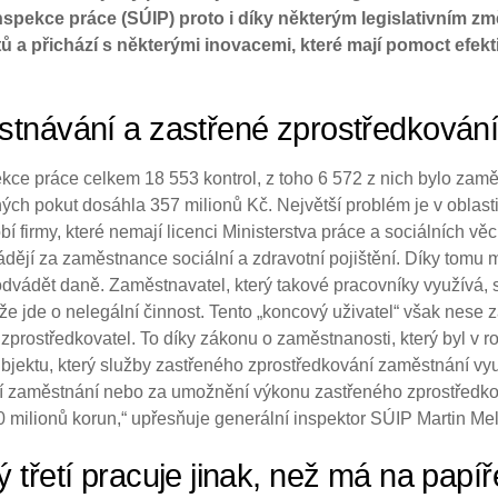
nspekce práce (SÚIP) proto i díky některým legislativním zm
ů a přichází s některými inovacemi, které mají pomoct efekt
stnávání a zastřené zprostředkován
kce práce celkem 18 553 kontrol, z toho 6 572 z nich bylo zam
ch pokut dosáhla 357 milionů Kč. Největší problém je v oblast
 firmy, které nemají licenci Ministerstva práce a sociálních věc
dějí za zaměstnance sociální a zdravotní pojištění. Díky tomu 
odvádět daně. Zaměstnavatel, který takové pracovníky využívá, 
e jde o nelegální činnost. Tento „koncový uživatel“ však nese 
zprostředkovatel. To díky zákonu o zaměstnanosti, který byl v 
jektu, který služby zastřeného zprostředkování zaměstnání vyu
í zaměstnání nebo za umožnění výkonu zastřeného zprostředkov
10 milionů korun,“ upřesňuje generální inspektor SÚIP Martin Me
 třetí pracuje jinak, než má na papíř