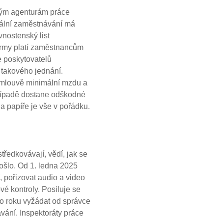
rným agenturám práce
gální zaměstnávání má
vnostenský list
firmy platí zaměstnancům
e poskytovatelů
 takového jednání.
 smlouvě minimální mzdu a
případě dostane odškodné
na papíře je vše v pořádku.
ředkovávají, vědí, jak se
došlo. Od 1. ledna 2025
, pořizovat audio a video
é kontroly. Posiluje se
ho roku vyžádat od správce
ání. Inspektoráty práce