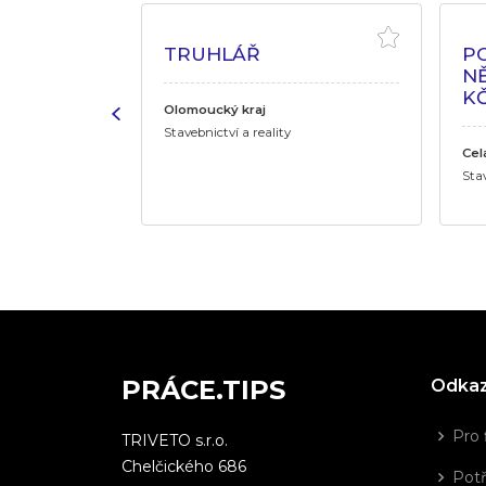
TRUHLÁŘ
P
NĚ
KČ
Olomoucký kraj
Stavebnictví a reality
Cel
Stav
PRÁCE.TIPS
Odka
Pro 
TRIVETO s.r.o.
Chelčického 686
Potř