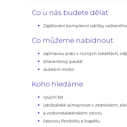
Co u nás budete dělat
Zajišťování komplexní údržby veškerého
Co můžeme nabídnout
zajímavou práci v různých lokalitách, od
stravenkový paušál
služební mobil
Koho hledáme
výuční list
údržbářské schopnosti v zednickém, ele
a vodoinstalatérském oboru
časovou flexibilitu a loajalitu