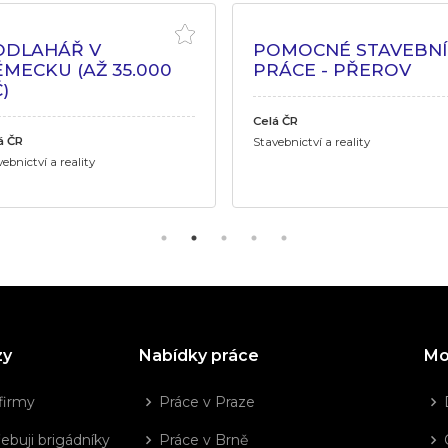
ODLAHÁŘ V
POMOCNÉ STAVEBNÍ
MECKU (AŽ 35.000
PRÁCE - PŘEROV
)
Celá ČR
á ČR
Stavebnictví a reality
ebnictví a reality
zy
Nabídky práce
Mo
firmy
Práce v Praze
ebuji brigádníky
Práce v Brně