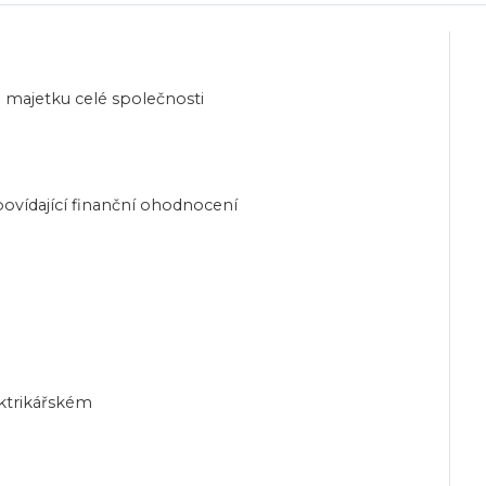
 majetku celé společnosti
povídající finanční ohodnocení
ktrikářském