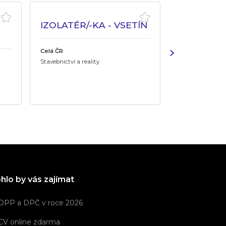
IZOLATÉR/-KA - VSETÍN
PODLAHÁ
NĚMECKU
Celá ČR
Celá ČR
Stavebnictví a reality
Stavebnictví a re
hlo by vás zajímat
DPP a DPČ v roce 2026
CV online zdarma