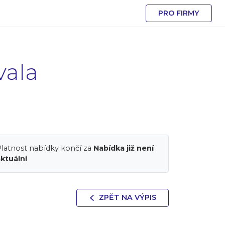
PRO FIRMY
vala
latnost nabídky končí za
Nabídka již není
ktuální
ZPĚT NA VÝPIS