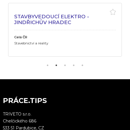
STAVBYVEDOUCÍ ELEKTRO -
JINDŘICHŮV HRADEC
Celá ČR
Stavebnictví a reality
PRÁCE.TIPS
TRIVETO s.r.o.
Chelčického 686
533 51 Pardubice, CZ