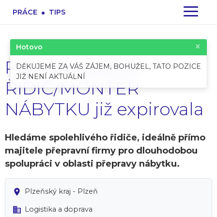
.
PRÁCE
TIPS
×
Hotovo
Pracovní pozice:
DĚKUJEME ZA VÁŠ ZÁJEM, BOHUŽEL, TATO POZICE
JIŽ NENÍ AKTUÁLNÍ
ŘIDIČ/MONTÉR
NÁBYTKU již expirovala
Hledáme spolehlivého řidiče, ideálně přímo
majitele přepravní firmy pro dlouhodobou
spolupráci v oblasti přepravy nábytku.
Plzeňský kraj - Plzeň
Logistika a doprava