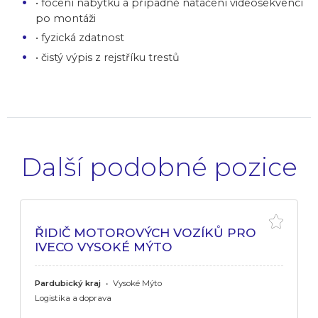
• focení nábytku a případně natáčení videosekvencí
po montáži
• fyzická zdatnost
• čistý výpis z rejstříku trestů
Další podobné pozice
ŘIDIČ MOTOROVÝCH VOZÍKŮ PRO
IVECO VYSOKÉ MÝTO
Pardubický kraj
•
Vysoké Mýto
Logistika a doprava