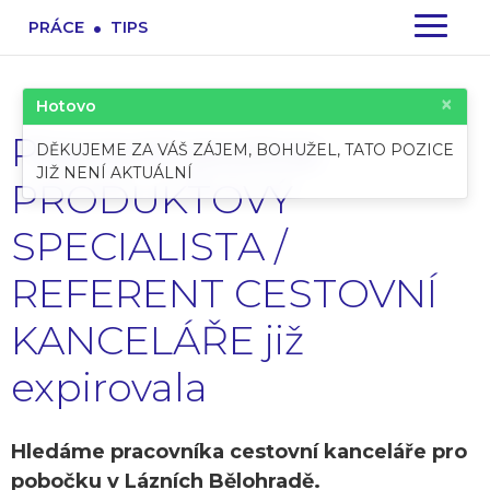
.
PRÁCE
TIPS
×
Hotovo
Pracovní pozice:
DĚKUJEME ZA VÁŠ ZÁJEM, BOHUŽEL, TATO POZICE
JIŽ NENÍ AKTUÁLNÍ
PRODUKTOVÝ
SPECIALISTA /
REFERENT CESTOVNÍ
KANCELÁŘE již
expirovala
Hledáme pracovníka cestovní kanceláře pro
pobočku v Lázních Bělohradě.