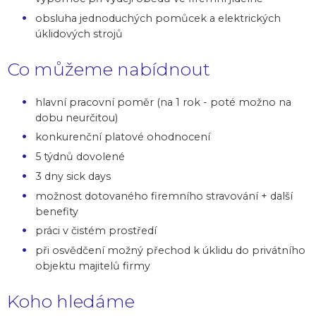
obsluha jednoduchých pomůcek a elektrických
úklidových strojů
Co můžeme nabídnout
hlavní pracovní poměr (na 1 rok - poté možno na
dobu neurčitou)
konkurenční platové ohodnocení
5 týdnů dovolené
3 dny sick days
možnost dotovaného firemního stravování + další
benefity
práci v čistém prostředí
při osvědčení možný přechod k úklidu do privátního
objektu majitelů firmy
Koho hledáme