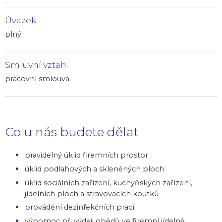
Úvazek:
plný
Smluvní vztah:
pracovní smlouva
Co u nás budete dělat
pravidelný úklid firemních prostor
úklid podlahových a skleněných ploch
úklid sociálních zařízení, kuchyňských zařízení,
jídelních ploch a stravovacích koutků
provádění dezinfekčních prací
výpomoc při výdeji obědů ve firemní jídelně