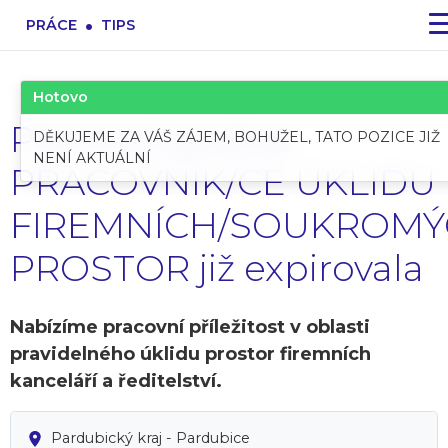
.
PRÁCE
TIPS
Hotovo
Pracovní pozice:
DĚKUJEME ZA VÁŠ ZÁJEM, BOHUŽEL, TATO POZICE JIŽ
NENÍ AKTUÁLNÍ
PRACOVNÍK/CE ÚKLIDU
FIREMNÍCH/SOUKROM
PROSTOR již expirovala
Nabízíme pracovní příležitost v oblasti
pravidelného úklidu prostor firemních
kanceláří a ředitelství.
Pardubický kraj - Pardubice