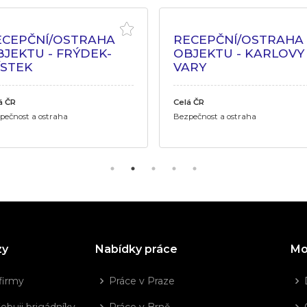
ECEPČNÍ/OSTRAHA
RECEPČNÍ/OSTRAHA
JEKTU - FRÝDEK-
OBJEKTU - KARLOVY
ÍSTEK
VARY
á ČR
Celá ČR
pečnost a ostraha
Bezpečnost a ostraha
zy
Nabídky práce
Mo
firmy
Práce v Praze
ebuji brigádníky
Práce v Brně