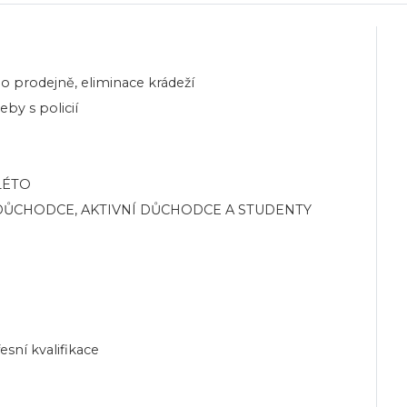
o prodejně, eliminace krádeží
by s policií
LÉTO
 DŮCHODCE, AKTIVNÍ DŮCHODCE A STUDENTY
esní kvalifikace