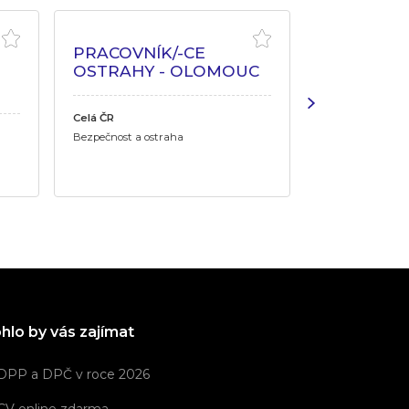
PRACOVNÍK/-CE
RECEPČN
OSTRAHY - OLOMOUC
OBJEKTU 
Celá ČR
Celá ČR
Bezpečnost a ostraha
Bezpečnost a os
hlo by vás zajímat
DPP a DPČ v roce 2026
CV online zdarma