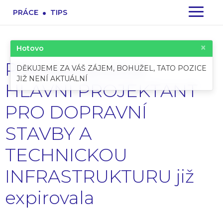
.
PRÁCE
TIPS
×
Hotovo
Pracovní pozice:
DĚKUJEME ZA VÁŠ ZÁJEM, BOHUŽEL, TATO POZICE
JIŽ NENÍ AKTUÁLNÍ
HLAVNÍ PROJEKTANT
PRO DOPRAVNÍ
STAVBY A
TECHNICKOU
INFRASTRUKTURU již
expirovala