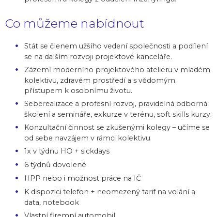
Co můžeme nabídnout
Stát se členem užšího vedení společnosti a podílení
se na dalším rozvoji projektové kanceláře.
Zázemí moderního projektového atelieru v mladém
kolektivu, zdravém prostředí a s vědomým
přístupem k osobnímu životu.
Seberealizace a profesní rozvoj, pravidelná odborná
školení a semináře, exkurze v terénu, soft skills kurzy.
Konzultační činnost se zkušenými kolegy – učíme se
od sebe navzájem v rámci kolektivu.
1x v týdnu HO + sickdays
6 týdnů dovolené
HPP nebo i možnost práce na IČ
K dispozici telefon + neomezený tarif na volání a
data, notebook
Vlastní firemní automobil