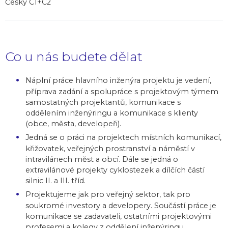
Česky C1+C2
Co u nás budete dělat
Náplní práce hlavního inženýra projektu je vedení,
příprava zadání a spolupráce s projektovým týmem
samostatných projektantů, komunikace s
oddělením inženýringu a komunikace s klienty
(obce, města, developeři).
Jedná se o práci na projektech místních komunikací,
křižovatek, veřejných prostranství a náměstí v
intravilánech měst a obcí. Dále se jedná o
extravilánové projekty cyklostezek a dílčích částí
silnic II. a III. tříd.
Projektujeme jak pro veřejný sektor, tak pro
soukromé investory a developery. Součástí práce je
komunikace se zadavateli, ostatními projektovými
profesemi a kolegy z oddělení inženýringu.