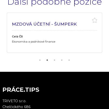
Další podobné pozice
MZDOVÁ ÚČETNÍ - ŠUMPERK
Celá ČR
Ekonomika a podnikové finance
PRÁCE.TIPS
TRIVETO s.r.o.
Chelčického 686