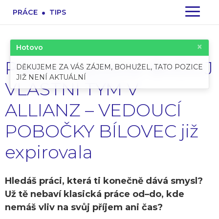
.
PRÁCE
TIPS
×
Hotovo
Pracovní pozice: BUDUJ
DĚKUJEME ZA VÁŠ ZÁJEM, BOHUŽEL, TATO POZICE
JIŽ NENÍ AKTUÁLNÍ
VLASTNÍ TÝM V
ALLIANZ – VEDOUCÍ
POBOČKY BÍLOVEC již
expirovala
Hledáš práci, která ti konečně dává smysl?
Už tě nebaví klasická práce od–do, kde
nemáš vliv na svůj příjem ani čas?