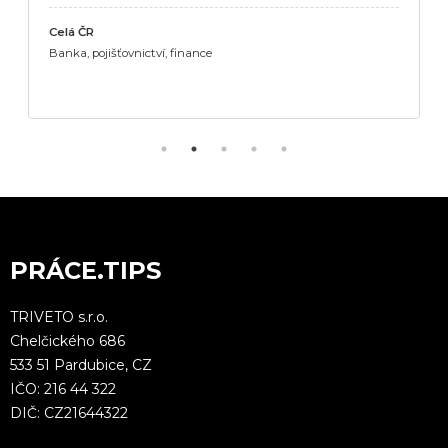
Celá ČR
Banka, pojišťovnictví, finance
PRÁCE.TIPS
TRIVETO s.r.o.
Chelčického 686
533 51 Pardubice, CZ
IČO: 216 44 322
DIČ: CZ21644322