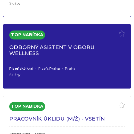
Služby
ODBORNÝ ASISTENT V OBORU
WELLNESS
Plzeňský kraj
•
Plzeň,
Praha
•
Praha
Služby
PRACOVNÍK ÚKLIDU (M/Ž) - VSETÍN
Zlínský kraj
•
Vsetín