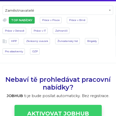
Zaměstnavatelé
TOP NABÍDKY
Práce v Praze
Práce v Brně
Práce v Ostravě
Práce v IT
Zahraničí
HPP
Zkrácený úvazek
Živnostenský list
Brigády
Pro absolventy
OZP
Nebaví tě prohledávat pracovní
nabídky?
JOBHUB
ti je bude posílat automaticky. Bez registrace.
AKTIVOVAT JOBHUB