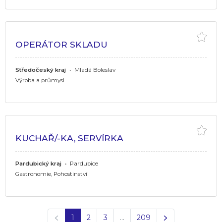
OPERÁTOR SKLADU
Středočeský kraj
•
Mladá Boleslav
Výroba a průmysl
KUCHAŘ/-KA, SERVÍRKA
Pardubický kraj
•
Pardubice
Gastronomie, Pohostinství
Předchozí
Další
1
2
3
…
209