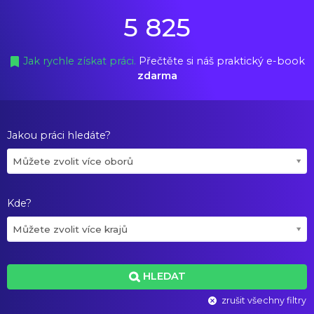
5 825
Jak rychle získat práci.
Přečtěte si náš praktický e-book
zdarma
Jakou práci hledáte?
Můžete zvolit více oborů
Kde?
Můžete zvolit více krajů
HLEDAT
zrušit všechny filtry