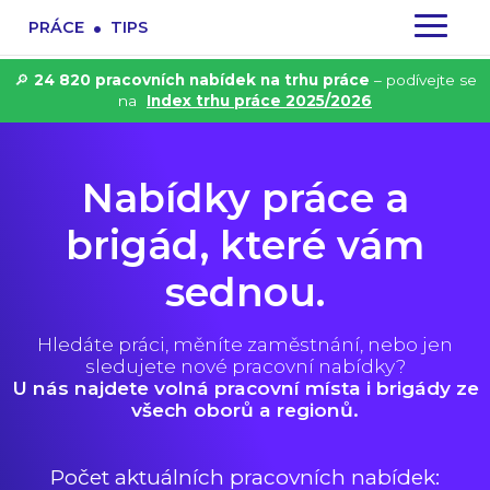
.
PRÁCE
TIPS
🔎
24 820 pracovních nabídek na trhu práce
– podívejte se
na
Index trhu práce 2025/2026
Nabídky práce a
brigád, které vám
sednou.
Hledáte práci, měníte zaměstnání, nebo jen
sledujete nové pracovní nabídky?
U nás najdete volná pracovní místa i brigády ze
všech oborů a regionů.
Počet aktuálních pracovních nabídek: