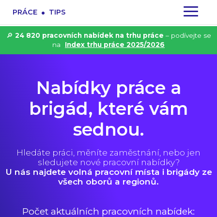
.
PRÁCE
TIPS
🔎
24 820 pracovních nabídek na trhu práce
– podívejte se
na
Index trhu práce 2025/2026
Nabídky práce a
brigád, které vám
sednou.
Hledáte práci, měníte zaměstnání, nebo jen
sledujete nové pracovní nabídky?
U nás najdete volná pracovní místa i brigády ze
všech oborů a regionů.
Počet aktuálních pracovních nabídek: