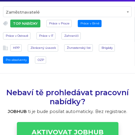
Zaměstnavatelé
TOP NABÍDKY
Práce v Praze
Práce v Brně
Práce v Ostravě
Práce v IT
Zahraničí
HPP
Zkrácený úvazek
Živnostenský list
Brigády
Pro absolventy
OZP
Nebaví tě prohledávat pracovní
nabídky?
JOBHUB
ti je bude posílat automaticky. Bez registrace.
AKTIVOVAT JOBHUB