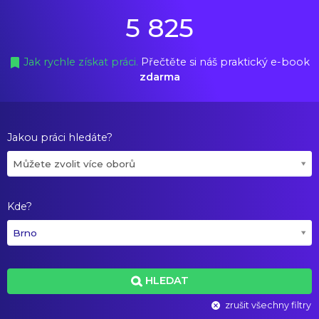
5 825
Jak rychle získat práci.
Přečtěte si náš praktický e-book
zdarma
Jakou práci hledáte?
Můžete zvolit více oborů
Kde?
Brno
HLEDAT
zrušit všechny filtry