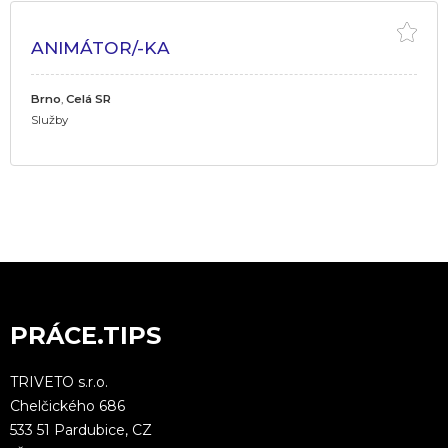
ANIMÁTOR/-KA
Brno
,
Celá SR
Služby
PRÁCE.TIPS
TRIVETO s.r.o.
Chelčického 686
533 51 Pardubice, CZ